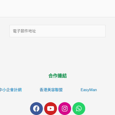
電
子
郵
件
地
址
合作連結
中小企會計網
香港美容聯盟
EasyMan
F
Y
I
W
a
o
n
h