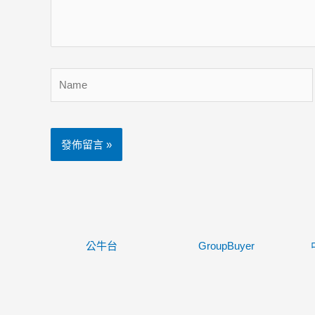
內
容...
Name
公牛台
GroupBuyer