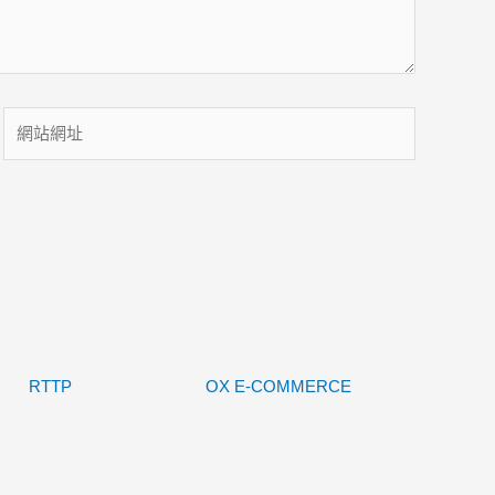
網
站
網
址
RTTP
OX E-COMMERCE