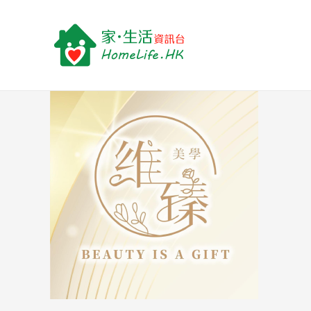
跳
Post
至
navigation
主
要
內
容