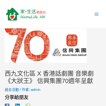
跳
Post
Main
至
navigation
Men
主
要
內
容
西九文化區 X 香港話劇團 音樂劇
《大狀王》 信興集團70週年呈獻
過去活動
/ 作者:
admin
分享給朋友