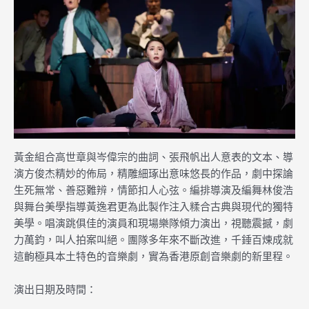
黃金組合高世章與岑偉宗的曲詞、張飛帆出人意表的文本、導
演方俊杰精妙的佈局，精雕細琢出意味悠長的作品，劇中探論
生死無常、善惡難辨，情節扣人心弦。編排導演及編舞林俊浩
與舞台美學指導黃逸君更為此製作注入糅合古典與現代的獨特
美學。唱演跳俱佳的演員和現場樂隊傾力演出，視聽震撼，劇
力萬鈞，叫人拍案叫絕。團隊多年來不斷改進，千錘百煉成就
這齣極具本土特色的音樂劇，實為香港原創音樂劇的新里程。
演出日期及時間：