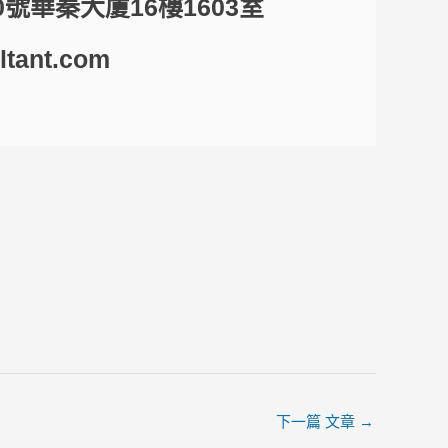
0號華秦大廈16樓1603室
ltant.com
下一篇 文章
→