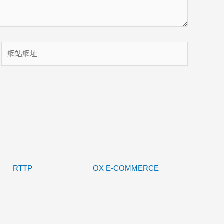
網
站
網
址
RTTP
OX E-COMMERCE