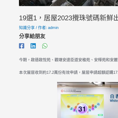
19選1，居屋2023攪珠號碼新鮮
知識分享
/ 作者:
admin
分享給朋友
今期，啟德啟悅苑、觀塘安達臣道安楹苑、安樺苑和安麗苑
本次屋居收到約17.2萬份有效申請，屋居申請超額認購17