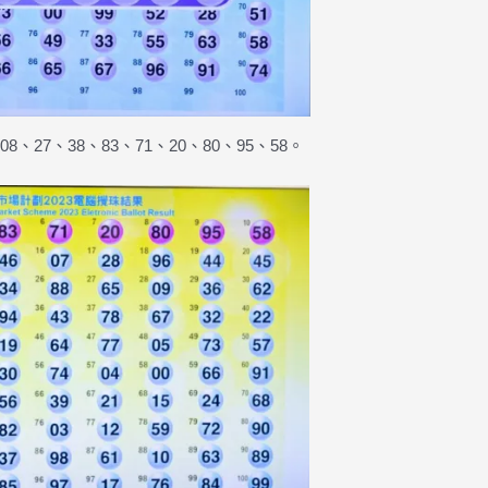
7、38、83、71、20、80、95、58。