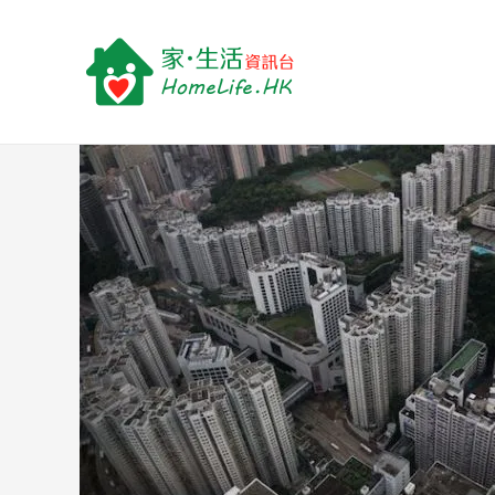
跳
Post
至
navigation
主
要
內
容