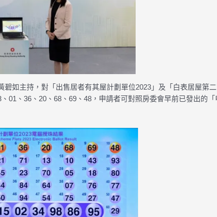
席黃碧如主持，對「出售居者有其屋計劃單位2023」及「白表居屋第
8、01、36、20、68、69、48，申請者可對照房委會早前已發