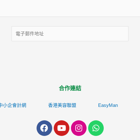
電
子
郵
件
地
址
合作連結
中小企會計網
香港美容聯盟
EasyMan
F
Y
I
W
a
o
n
h
c
u
s
a