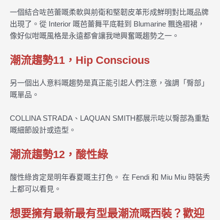
一個結合咗芭蕾嘅柔軟與前衛和堅韌皮革形成鮮明對比嘅品牌
出現了。從 Interior 嘅芭蕾舞平底鞋到 Blumarine 飄逸褶裙，
像好似咁嘅風格是永遠都會讓我哋興奮嘅趨勢之一。
潮流趨勢11，Hip Conscious
另一個出人意料嘅趨勢是真正能引起人們注意，強調「臀部」
嘅單品。
COLLINA STRADA、LAQUAN SMITH都展示咗以臀部為重點
嘅細節設計或造型。
潮流趨勢12，酸性綠
酸性綠肯定是明年春夏嘅主打色。 在 Fendi 和 Miu Miu 時裝秀
上都可以看見。
想要擁有最新最有型最潮流嘅西裝？歡迎