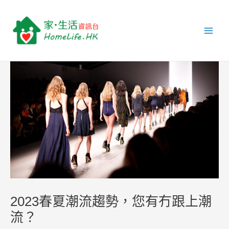
跳
Post
Main
至
navigation
Men
主
要
內
容
2023春夏潮流趨勢，您有冇跟上潮
流？