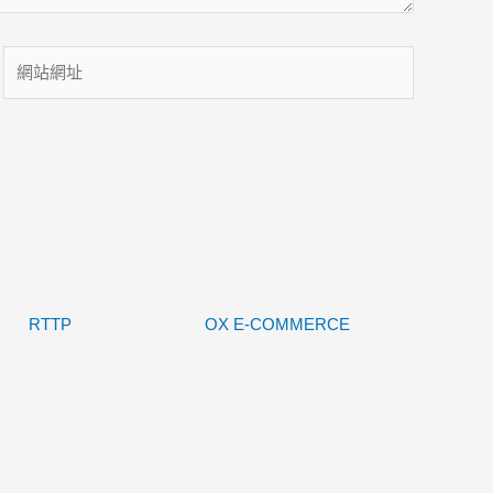
網
站
網
址
RTTP
OX E-COMMERCE