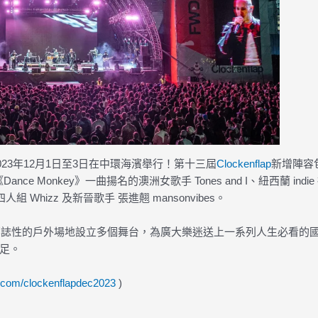
2023年12月1日至3日在中環海濱舉行！第十三屆
Clockenflap
新增陣容包
《Dance Monkey》一曲揚名的澳洲女歌手 Tones and I、紐西蘭 indi
組 Whizz 及新晉歌手 張進翹 mansonvibes。
體驗，在標誌性的戶外場地設立多個舞台，為廣大樂迷送上一系列人生必看
足。
p.com/clockenflapdec2023
)