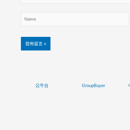
Name
公牛台
GroupBuyer