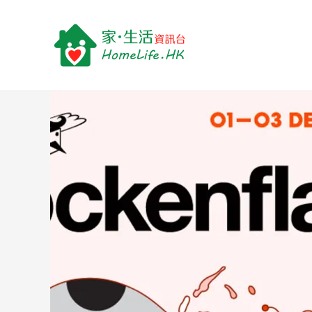
跳
Post
至
navigation
主
要
內
容