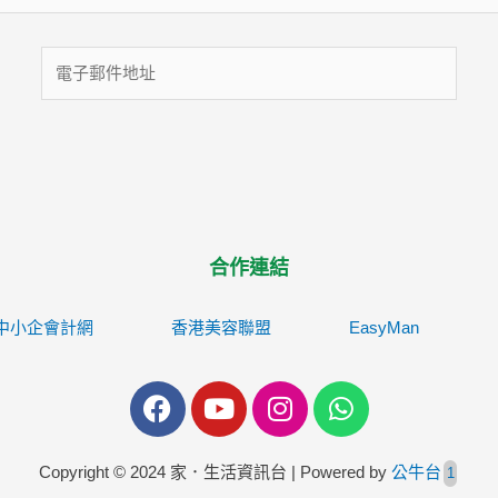
電
子
郵
件
地
址
合作連結
中小企會計網
香港美容聯盟
EasyMan
F
Y
I
W
a
o
n
h
c
u
s
a
e
t
t
t
Copyright © 2024 家．生活資訊台 | Powered by
公牛台