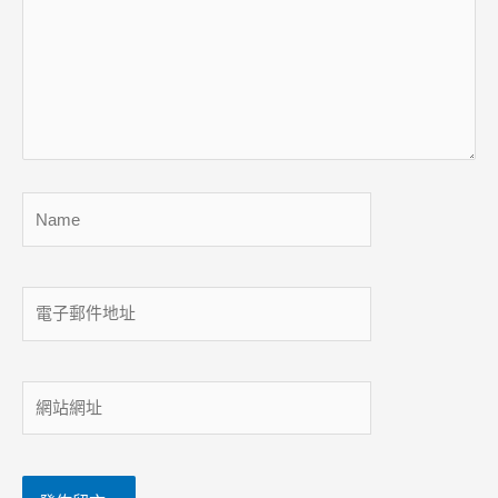
裡
輸
入
內
容...
Name
電
子
郵
件
網
地
站
址
網
址