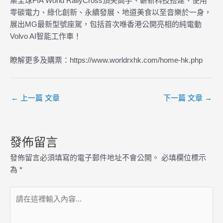
集全球FIA Worid RallyCross頂尖高手、嶄新科技搭建、使用
零碳電力、綠化創新、永續發展、地道美食以至音樂於一身，
展出MG最新型號座駕，包括首次喺香港公開亮相的純電動
Volvo AI智能工作車！
瞭解更多及購票：https://www.worldrxhk.com/home-hk.php
←
上一篇 文章
下一篇 文章
→
發佈留言
發佈留言必須填寫的電子郵件地址不會公開。
必填欄位標示
為
*
請
在
這