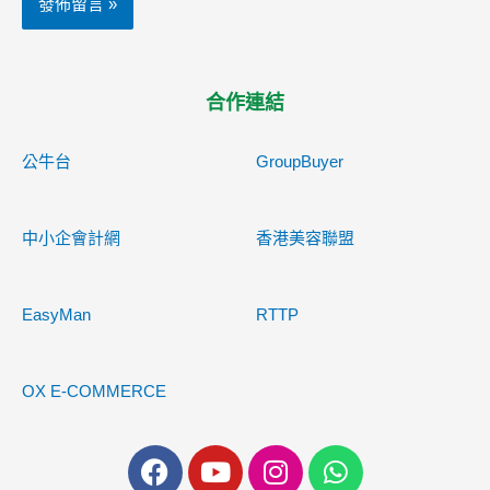
合作連結
公牛台
GroupBuyer
中小企會計網
香港美容聯盟
EasyMan
RTTP
OX E-COMMERCE
F
Y
I
W
a
o
n
h