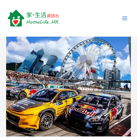
跳
Post
Main
至
navigation
Men
主
要
內
容