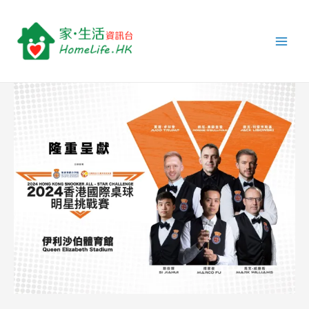
跳
Post
Main
至
navigation
Men
主
要
內
容