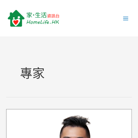
跳
Main
至
Men
主
要
內
容
專家
Dan
Chau