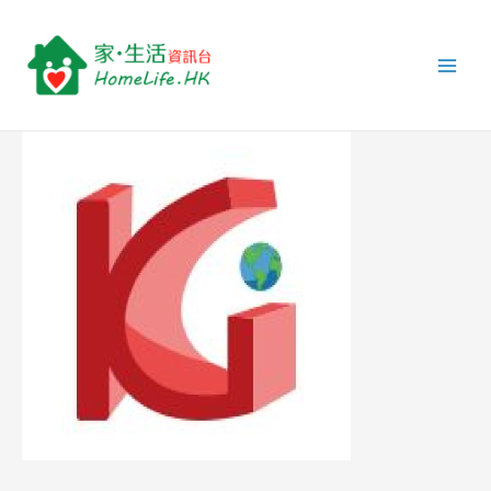
跳
Post
Main
至
navigation
Men
主
要
內
容