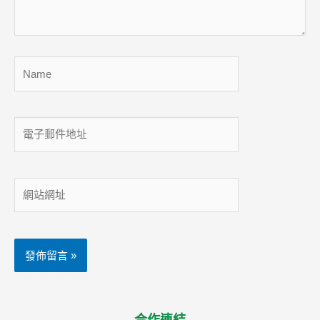
容...
Name
電
子
郵
件
網
地
站
址
網
址
合作連結