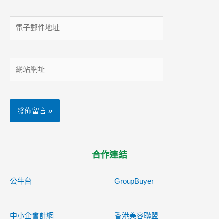
電
子
郵
件
網
地
站
址
網
址
合作連結
公牛台
GroupBuyer
中小企會計網
香港美容聯盟