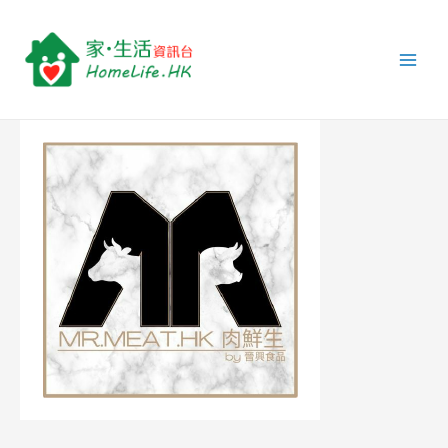
跳
Post
Main
至
navigation
Men
主
要
內
容